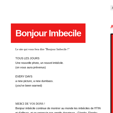
Bonjour Imbecile
Le site qui vous fera dire "Bonjour Imbecile !"
TOUS LES JOURS
Une nouvelle photo, un nouvel imbécile.
(on vous aura prévenus)
EVERY DAYS
a new picture, a new dumbass.
(you've been warned)
MERCI DE VOS DONS !
Bonjour imbécile continue de montrer au monde les imbéciles de l'ITIN
et d'ailleurs, et on remercie nos gentils donateurs : Glamby, Flamby,